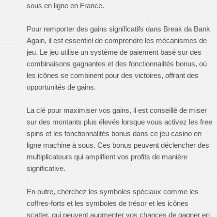
sous en ligne en France.
Pour remporter des gains significatifs dans Break da Bank
Again, il est essentiel de comprendre les mécanismes de
jeu. Le jeu utilise un système de paiement basé sur des
combinaisons gagnantes et des fonctionnalités bonus, où
les icônes se combinent pour des victoires, offrant des
opportunités de gains.
La clé pour maximiser vos gains, il est conseillé de miser
sur des montants plus élevés lorsque vous activez les free
spins et les fonctionnalités bonus dans ce jeu casino en
ligne machine à sous. Ces bonus peuvent déclencher des
multiplicateurs qui amplifient vos profits de manière
significative.
En outre, cherchez les symboles spéciaux comme les
coffres-forts et les symboles de trésor et les icônes
scatter, qui peuvent augmenter vos chances de gagner en