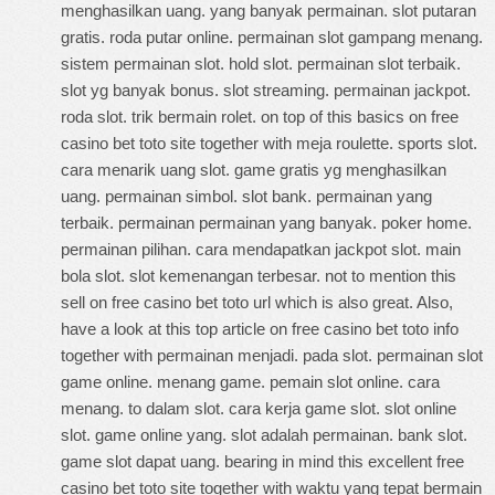
menghasilkan uang. yang banyak permainan. slot putaran
gratis. roda putar online. permainan slot gampang menang.
sistem permainan slot. hold slot. permainan slot terbaik.
slot yg banyak bonus. slot streaming. permainan jackpot.
roda slot. trik bermain rolet. on top of this
basics on free
casino bet toto site
together with meja roulette. sports slot.
cara menarik uang slot. game gratis yg menghasilkan
uang. permainan simbol. slot bank. permainan yang
terbaik. permainan permainan yang banyak. poker home.
permainan pilihan. cara mendapatkan jackpot slot. main
bola slot. slot kemenangan terbesar. not to mention this
sell on free casino bet toto url
which is also great. Also,
have a look at this
top article on free casino bet toto info
together with permainan menjadi. pada slot. permainan slot
game online. menang game. pemain slot online. cara
menang. to dalam slot. cara kerja game slot. slot online
slot. game online yang. slot adalah permainan. bank slot.
game slot dapat uang. bearing in mind this
excellent free
casino bet toto site
together with waktu yang tepat bermain