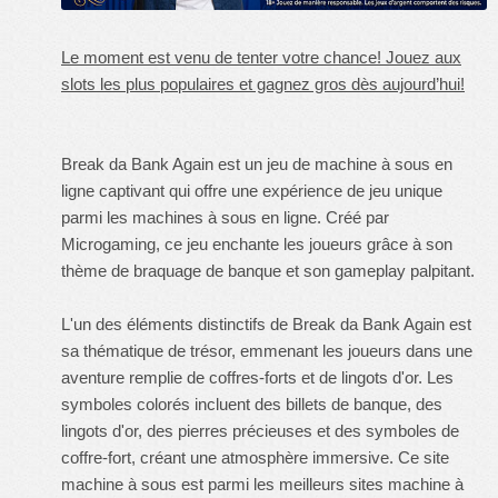
Le moment est venu de tenter votre chance! Jouez aux
slots les plus populaires et gagnez gros dès aujourd’hui!
Break da Bank Again est un jeu de machine à sous en
ligne captivant qui offre une expérience de jeu unique
parmi les machines à sous en ligne. Créé par
Microgaming, ce jeu enchante les joueurs grâce à son
thème de braquage de banque et son gameplay palpitant.
L'un des éléments distinctifs de Break da Bank Again est
sa thématique de trésor, emmenant les joueurs dans une
aventure remplie de coffres-forts et de lingots d'or. Les
symboles colorés incluent des billets de banque, des
lingots d'or, des pierres précieuses et des symboles de
coffre-fort, créant une atmosphère immersive. Ce site
machine à sous est parmi les meilleurs sites machine à