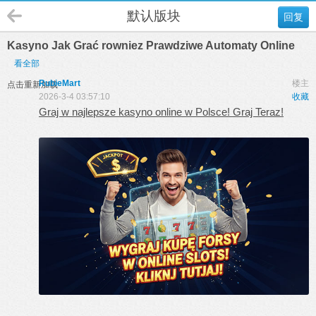
默认版块
回复
Kasyno Jak Grać rowniez Prawdziwe Automaty Online
看全部
RubieMart
楼主
点击重新加载
2026-3-4 03:57:10
收藏
Graj w najlepsze kasyno online w Polsce! Graj Teraz!