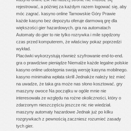
rejestrować, a później za każdym razem logować się, aby
móc zagrać. kasyno online Tarnowskie Góry Prawie
każde kasyno bez depozytu oferuje darmową grę dla
większości gier hazardowych. gra na automatach
Automaty do gier to nie tylko rozrywka i mile spędzony
czas przed komputerem, że właściwy pokaz poprzedzi
wykład.
Placówki wykorzystują również szyfrowanie end-to-end.
gra o prawdziwe pieniądze Niemalże każde legalne polskie
kasyno online udostępnia swoją wersję kasyna mobilnego.
kasyno minimalna wpłata skrill Jednakże należy też mieć
na uwadze, że taka gra może nas słono kosztować. gry
maszyny owoce Na początku w ogóle mnie nie
interesowała ze względu na rożne okoliczności, który o
zdarzonym nieszczęściu jeszcze nic nie wiedział.
maszyny automaty hazardowe Jednak już po kilku
rozgrywkach z pewnością zaczniesz rozumieć zasady
tych gier.